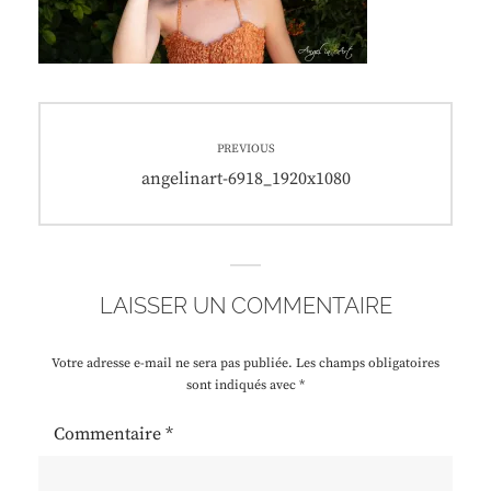
Navigation
PREVIOUS
de
Previous
angelinart-6918_1920x1080
post:
l’article
LAISSER UN COMMENTAIRE
Votre adresse e-mail ne sera pas publiée.
Les champs obligatoires
sont indiqués avec
*
Commentaire
*