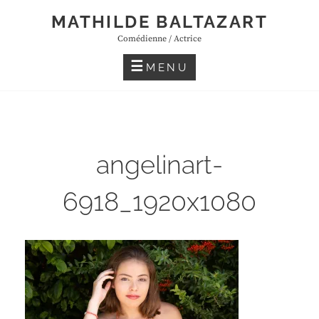
Skip
MATHILDE BALTAZART
to
Comédienne / Actrice
content
MENU
angelinart-
6918_1920x1080