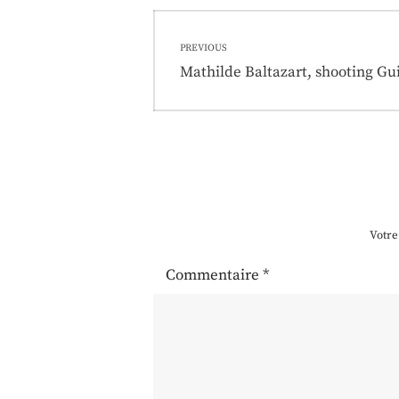
Navigation
PREVIOUS
de
Previous
Mathilde Baltazart, shooting 
post:
l’article
Votre
Commentaire
*