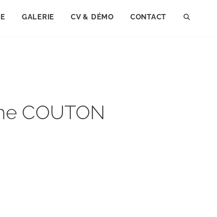
IE
GALERIE
CV & DÉMO
CONTACT
SEAR
laume COUTON