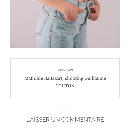
Navigation
PREVIOUS
de
Previous
Mathilde Baltazart, shooting Guillaume
post:
COUTON
l’article
LAISSER UN COMMENTAIRE