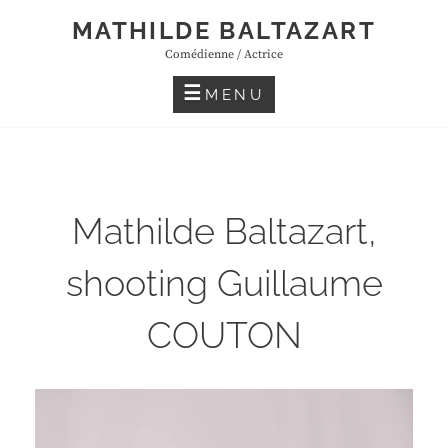
Skip
MATHILDE BALTAZART
to
Comédienne / Actrice
content
MENU
Mathilde Baltazart,
shooting Guillaume
COUTON