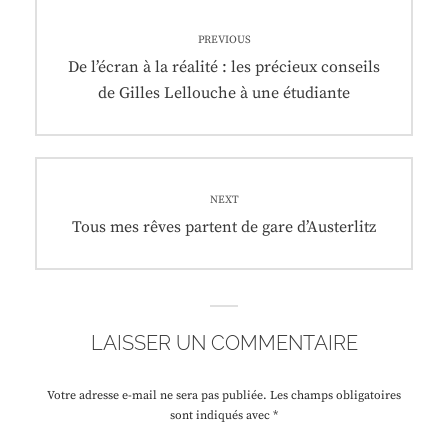
Navigation
PREVIOUS
de
Previous
De l’écran à la réalité : les précieux conseils
post:
de Gilles Lellouche à une étudiante
l’article
NEXT
Next
Tous mes rêves partent de gare d’Austerlitz
post:
LAISSER UN COMMENTAIRE
Votre adresse e-mail ne sera pas publiée.
Les champs obligatoires
sont indiqués avec
*