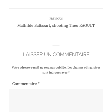
Navigation
PREVIOUS
de
Previous
Mathilde Baltazart, shooting Théo RAOULT
post:
l’article
LAISSER UN COMMENTAIRE
Votre adresse e-mail ne sera pas publiée.
Les champs obligatoires
sont indiqués avec
*
Commentaire
*