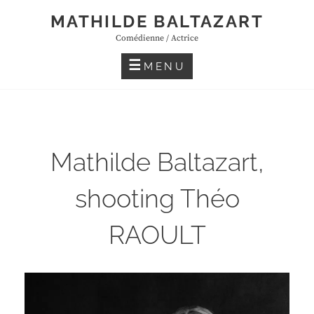
Skip
MATHILDE BALTAZART
to
Comédienne / Actrice
content
MENU
Mathilde Baltazart,
shooting Théo
RAOULT